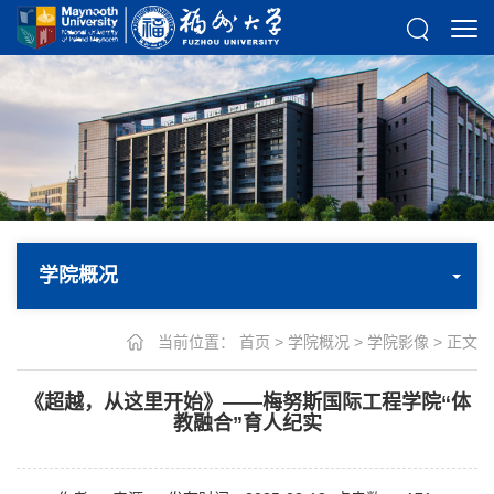
学院概况
当前位置：
首页
>
学院概况
>
学院影像
> 正文
《超越，从这里开始》——梅努斯国际工程学院“体
教融合”育人纪实