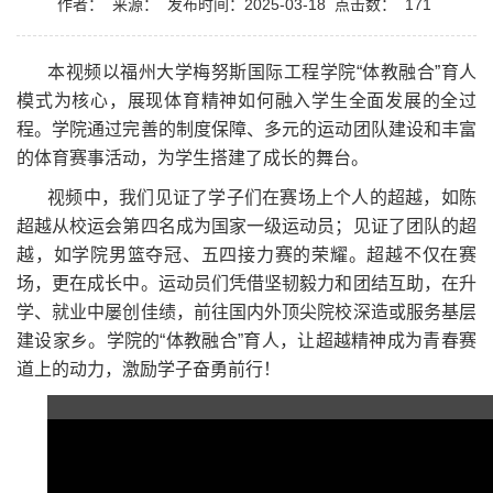
作者：
来源：
发布时间：2025-03-18
点击数：
171
本视频以福州大学梅努斯国际工程学院“体教融合”育人
模式为核心，展现体育精神如何融入学生全面发展的全过
程。学院通过完善的制度保障、多元的运动团队建设和丰富
的体育赛事活动，为学生搭建了成长的舞台。
视频中，我们见证了学子们在赛场上个人的超越，如陈
超越从校运会第四名成为国家一级运动员；见证了团队的超
越，如学院男篮夺冠、五四接力赛的荣耀。超越不仅在赛
场，更在成长中。运动员们凭借坚韧毅力和团结互助，在升
学、就业中屡创佳绩，前往国内外顶尖院校深造或服务基层
建设家乡。学院的“体教融合”育人，让超越精神成为青春赛
道上的动力，激励学子奋勇前行！