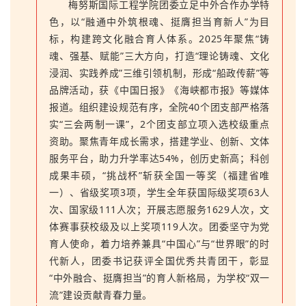
梅努斯国际工程学院团委立足中外合作办学特
色，以“融通中外筑根魂、挺膺担当育新人”为目
标，构建跨文化融合育人体系。2025年聚焦“铸
魂、强基、赋能”三大方向，打造“理论铸魂、文化
浸润、实践养成”三维引领机制，形成“船政传薪”等
品牌活动，获《中国日报》《海峡都市报》等媒体
报道。组织建设规范有序，全院40个团支部严格落
实“三会两制一课”，2个团支部立项入选校级重点
资助。聚焦青年成长需求，搭建学业、创新、文体
服务平台，助力升学率达54%，创历史新高；科创
成果丰硕，“挑战杯”斩获全国一等奖（福建省唯
一）、省级奖项3项，学生全年获国际级奖项63人
次、国家级111人次；开展志愿服务1629人次，文
体赛事获校级及以上奖项119人次。团委坚守为党
育人使命，着力培养兼具“中国心”与“世界眼”的时
代新人，团委书记获评全国优秀共青团干，彰显
“中外融合、挺膺担当”的育人新格局，为学校“双一
流”建设贡献青春力量。