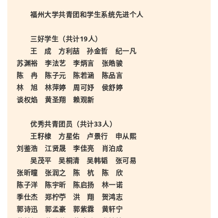
福州大学共青团和学生系统先进个人
三好学生（共计19人）
王 成 方利喆 孙金哲 纪一凡
苏渊裕 李法艺 李炳言
张皓骏
陈 冉 陈子元 陈若涵 陈品言
林 旭 林萍婷
周可妤 侯舒婷
谈权焰 黄圣翔 赖观新
优秀共青团员（共计33人）
王籽棣 方星佑 卢景行 申从熙
刘鉴浩 江贤晟 李佳亮
肖
泊成
吴茂平 吴桐清 吴韩韬 张可易
张昕曈 张润之
陈 杭 陈 欣
陈子洋 陈宇昕 陈启扬 林一诺
季仕杰
郑柠苧 洪 翔 贺鸿志
郭诗迅 郭孟豪 郭紫霖 黄轩宁