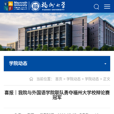
学院动态
当前位置：
首页
>
学院动态
>
学院动态
> 正文
喜报｜我院与外国语学院联队勇夺福州大学校辩论赛
冠军