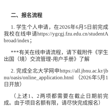
二、报名流程
1.
学生个人申请，在
2026年
6
月
5
日前完成
我校在线申请
https://ygcgj.fzu.edu.cn/studentA
broad/index；
***有关在线申请流程，请下载附件《学生
出国（境）交流管理-用户手册》了解
2.
完成
全北大学网申
https://all.jbnu.ac.kr/jb
nu/oasis/online_application.html
（
2026年
5
月
1
日
开放）
（上述
1、2两项都需要
在截止日期前
完
成。由于项目名额有限，请尽快完成报名）