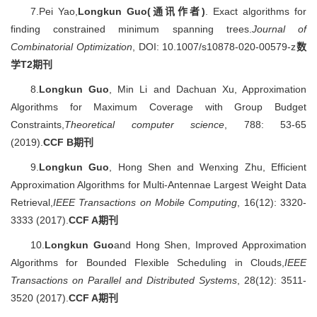
7.Pei Yao,
Longkun Guo(通讯作者)
. Exact algorithms for
finding constrained minimum spanning trees.
Journal of
Combinatorial Optimization
, DOI: 10.1007/s10878-020-00579-z
数
学T2期刊
8.
Longkun Guo
, Min Li and Dachuan Xu, Approximation
Algorithms for Maximum Coverage with Group Budget
Constraints,
Theoretical computer science
, 788: 53-65
(2019).
CCF B期刊
9.
Longkun Guo
, Hong Shen and Wenxing Zhu, Efficient
Approximation Algorithms for Multi-Antennae Largest Weight Data
Retrieval,
IEEE Transactions on Mobile Computing
, 16(12): 3320-
3333 (2017).
CCF A期刊
10.
Longkun Guo
and Hong Shen, Improved Approximation
Algorithms for Bounded Flexible Scheduling in Clouds,
IEEE
Transactions on Parallel and Distributed Systems
, 28(12): 3511-
3520 (2017).
CCF A期刊