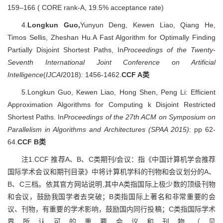
159–166 ( CORE rank-A, 19.5% acceptance rate)
4.
Longkun Guo,
Yunyun Deng, Kewen Liao, Qiang He,
Timos Sellis, Zheshan Hu
.
A Fast Algorithm for Optimally Finding
Partially Disjoint Shortest Paths, In
Proceedings of the Twenty-
Seventh International Joint Conference on Artificial
Intelligence
(
IJCAI
2018): 1456-1462.
CCF A类
5.Longkun Guo, Kewen Liao, Hong Shen, Peng Li: Efficient
Approximation Algorithms for Computing k Disjoint Restricted
Shortest Paths. In
Proceedings of the 27th ACM on Symposium on
Parallelism in Algorithms and Architectures (SPAA 2015)
: pp 62-
64.
CCF B类
注1.CCF 推荐A、B、C类期刊/会议：指《中国计算机学会推荐
国际学术会议和期刊目录》中将计算机学科的刊物和会议划分的A、
B、C三档。依其官方网站说明,其中A类指国际上极少数的顶级刊物
和会议，鼓励我国学者去突破；B类指国际上著名和非常重要的会
议、刊物，有重要的学术影响，鼓励国内同行投稿；C类指国际学术
界所认可的重要会议和刊物（见