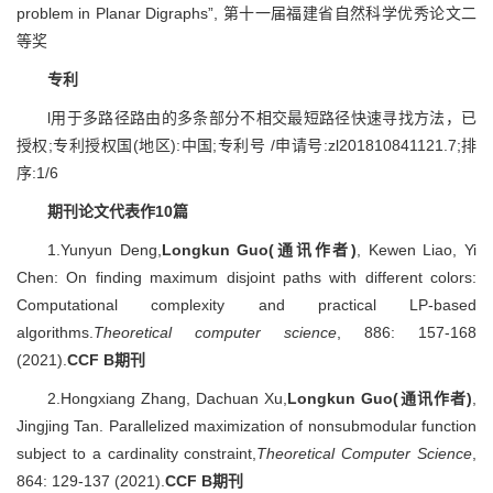
problem in Planar Digraphs”, 第十一届福建省自然科学优秀论文二
等奖
专利
l用于多路径路由的多条部分不相交最短路径快速寻找方法，已
授权;专利授权国(地区):中国;专利号 /申请号:zl201810841121.7;排
序:1/6
期刊论文代表作10篇
1.Yunyun Deng,
Longkun Guo(通讯作者)
, Kewen Liao, Yi
Chen: On finding maximum disjoint paths with different colors:
Computational complexity and practical LP-based
algorithms.
Theoretical computer science
, 886: 157-168
(2021).
CCF B期刊
2.Hongxiang Zhang, Dachuan Xu,
Longkun Guo(通讯作者)
,
Jingjing Tan. Parallelized maximization of nonsubmodular function
subject to a cardinality constraint,
Theoretical Computer Science
,
864: 129-137 (2021).
CCF B期刊