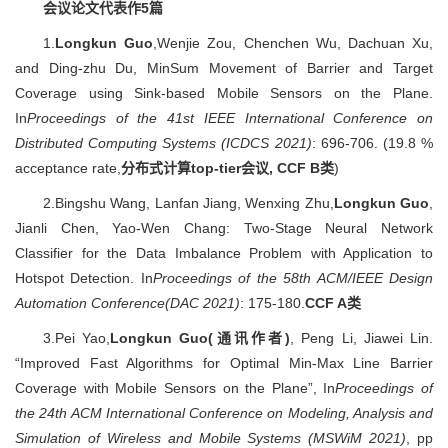
会议论文代表作5篇
1.
Longkun Guo
,Wenjie Zou, Chenchen Wu, Dachuan Xu,
and Ding-zhu Du, MinSum Movement of Barrier and Target
Coverage using Sink-based Mobile Sensors on the Plane.
In
Proceedings of the 41st IEEE International Conference on
Distributed Computing Systems (ICDCS 2021)
: 696-706. (19.8 %
acceptance rate,
分布式计算top-tier会议, CCF B类
)
2.Bingshu Wang, Lanfan Jiang, Wenxing Zhu,
Longkun Guo
,
Jianli Chen, Yao-Wen Chang: Two-Stage Neural Network
Classifier for the Data Imbalance Problem with Application to
Hotspot Detection. In
Proceedings of the 58th ACM/IEEE Design
Automation Conference
(DAC 2021)
: 175-180.
CCF A类
3.Pei Yao,
Longkun Guo
(通讯作者)
, Peng Li, Jiawei Lin.
“Improved Fast Algorithms for Optimal Min-Max Line Barrier
Coverage with Mobile Sensors on the Plane”, In
Proceedings of
the 24th ACM International Conference on Modeling, Analysis and
Simulation of Wireless and Mobile Systems (MSWiM 2021)
, pp