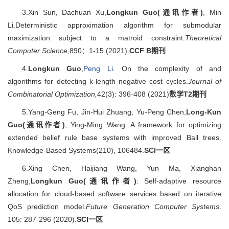
3.Xin Sun, Dachuan Xu,
Longkun Guo(通讯作者)
, Min
Li.Deterministic approximation algorithm for submodular
maximization subject to a matroid constraint.
Theoretical
Computer Science,
890：1-15 (2021).
CCF B
期刊
4.
Longkun Guo
,
Peng Li
. On the complexity of and
algorithms for detecting k-length negative cost cycles.
Journal of
Combinatorial Optimization,
42(3): 396-408 (2021)
数学T2期刊
5.Yang-Geng Fu, Jin-Hui Zhuang, Yu-Peng Chen,
Long-Kun
Guo(通讯作者)
, Ying-Ming Wang. A framework for optimizing
extended belief rule base systems with improved Ball trees.
Knowledge-Based Systems(210), 106484.
SCI
一区
6.Xing Chen, Haijiang Wang, Yun Ma, Xianghan
Zheng,
Longkun Guo(通讯作者)
: Self-adaptive resource
allocation for cloud-based software services based on iterative
QoS prediction model.
Future Generation Computer Systems
.
105: 287-296 (2020).
SCI
一区