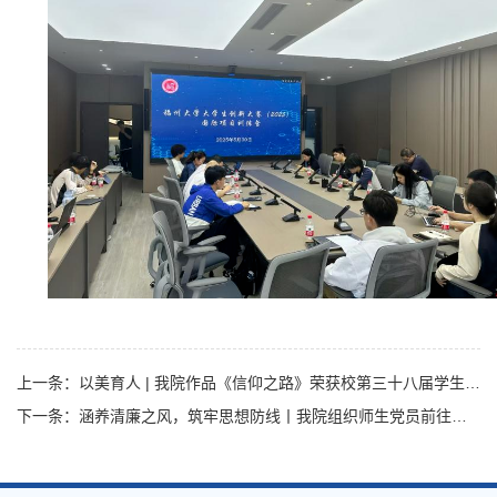
上一条：以美育人 | 我院作品《信仰之路》荣获校第三十八届学生文化艺术节舞蹈大赛二等奖
下一条：涵养清廉之风，筑牢思想防线丨我院组织师生党员前往闽侯法治廉政文化公园开展主题党日活动