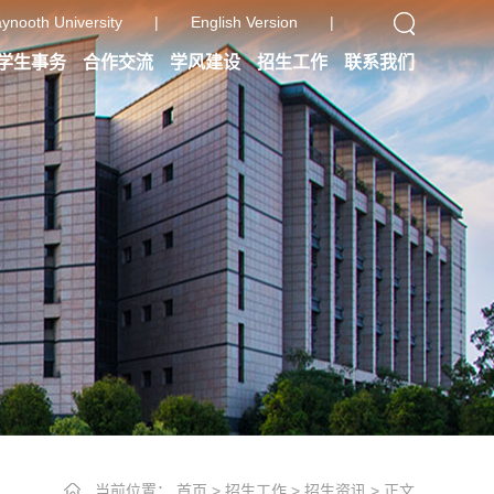
ynooth University
|
English Version
|
学生事务
合作交流
学风建设
招生工作
联系我们
当前位置：
首页
>
招生工作
>
招生资讯
> 正文