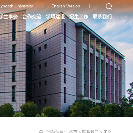
ynooth University
|
English Version
|
学生事务
合作交流
学风建设
招生工作
联系我们
当前位置：
首页
>
联系我们
> 正文