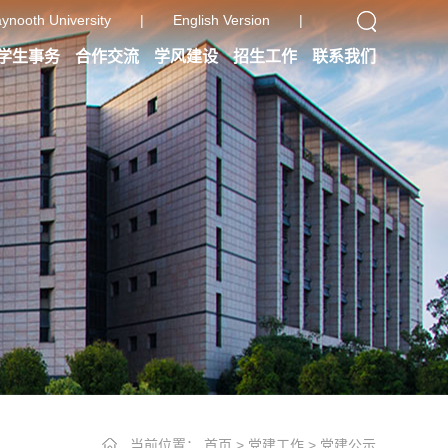
ynooth University
|
English Version
|
学生事务
合作交流
学风建设
招生工作
联系我们
当前位置：
首页
>
党建工作
>
党建公示