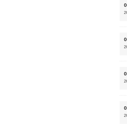
0
2
0
2
0
2
0
2