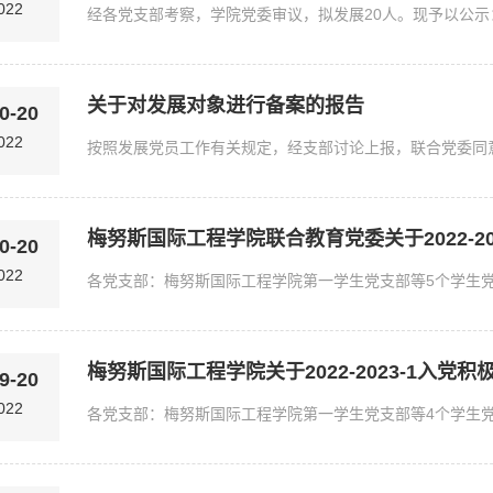
022
关于对发展对象进行备案的报告
0-20
022
梅努斯国际工程学院联合教育党委关于2022-20
0-20
022
梅努斯国际工程学院关于2022-2023-1入党
9-20
022