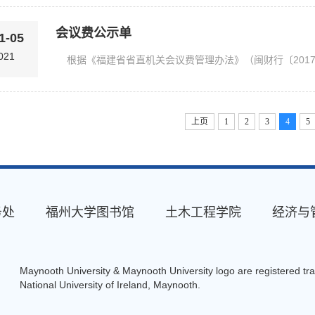
会议费公示单
1-05
021
上页
1
2
3
4
5
务处
福州大学图书馆
土木工程学院
经济与
Maynooth University & Maynooth University logo are registered tr
National University of Ireland, Maynooth.