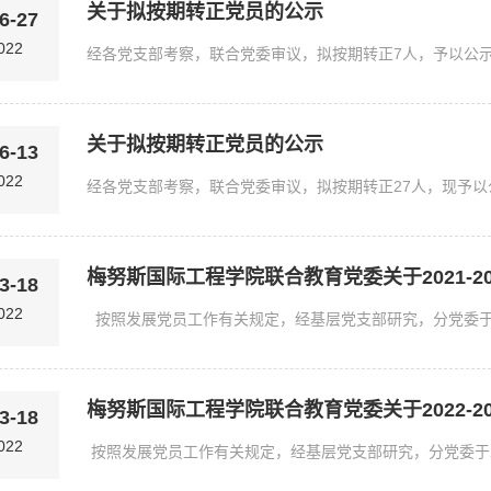
关于拟按期转正党员的公示
6-27
022
关于拟按期转正党员的公示
6-13
022
梅努斯国际工程学院联合教育党委关于2021-20
3-18
022
梅努斯国际工程学院联合教育党委关于2022-20
3-18
022