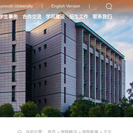
ynooth University
|
English Version
|
学生事务
合作交流
学风建设
招生工作
联系我们
当前位置：
首页
>
学院概况
>
学院影像
> 正文