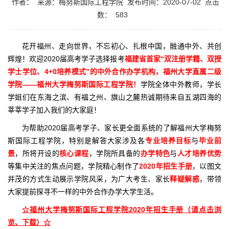
作者：
来源：梅努斯国际工程学院
发布时间：2020-07-02
点击
数：
583
花开福州、走向世界，不忘初心、扎根中国，融通中外、共创
辉煌！欢迎2020届高考学子选择报考
福建省首家“双注册学籍、双授
学士学位、4+0培养模式”的中外合作办学机构，福州大学直属二级
学院——福州大学梅努斯国际工程学院！
学院全体中外教师，学长
学姐们在东海之滨、有福之州、旗山之麓热诚期待来自五湖四海的
莘莘学子加入我们的大家庭！
为帮助2020届高考学子、家长更全面系统的了解福州大学梅努
斯国际工程学院，特别是解答大家涉及各
专业培养目标
与
毕业前
景
，所将开设的
核心课程
，学院所具备的
办学特色
与
人才培养优势
等集中关注的焦点问题，学院精心制作了
2020年招生手册
，以图文
并茂的方式生动展示学院风采，为广大考生、家长
释疑解惑
，带领
大家提前探寻不一样的中外合作办学大学生活。
☆福州大学梅努斯国际工程学院2020年招生手册（请点击浏
览、下载）☆