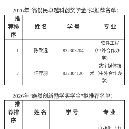
202
6
年
“翁俊民卓越科创奖学金”拟推荐名单：
推
荐排
姓
名
学
号
专
业
序
软件工程
1
陈致远
832303204
（中外合作办
学）
数字媒体技
2
汪弈羽
832304126
术（中外合作办
学）
202
6
年
“施然创新励学奖学金”拟推荐名单：
推
荐排
姓
名
学
号
专
业
序
自动化（中