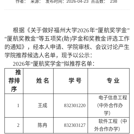
作者：
来源：
发布时间：2026-04-23
点击数：
238
根据《关于做好福州大学
2026年“厦航奖学金”
“厦航奖教金”等五项奖(助)学金和奖教金评选工作
的通知》，经本人申请、学院审核、会议讨论产生
学院推荐候选人名单，现予以公示：
202
6
年
“厦航奖学金”拟推荐名单：
推
荐排
姓
名
学
号
专
业
序
电子信息工程
1
王成
832301220
（中外合作办
学）
软件工程（中
2
陈冉
832303127
外合作办学）