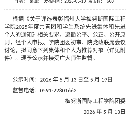
作者：
来源：
发布时间：2026-05-13
点击数：
560
根据
《
关于评选表彰福州大学梅努斯国际工程
学院
年度共青团和学生系统先进集体和先进
2025
个人的通知
》
相关要求
，遵循公平、公正、公开原
则，经个人申报、
学院团委
初审、院党政联席会议
讨论，拟同意下列
集体和个人为
推荐对象（详见附
件）。现予公示并接受广大师生监督
。
公示时间：
年
月
日至
月
日
202
6
5
1
3
5
1
9
监督电话：
0591
-
22801662
梅努斯国际工程学院团委
年
月
日
202
6
5
1
3