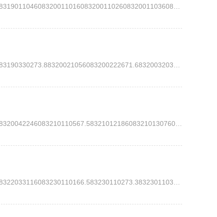
2020级2023-2024学年第一学期德育成绩学生学号德育成绩8319011046083200110160832001102608320011036083200110465832001105638320011067583200110760832001108608320011...
2021级2023-2024学年第一学期德育成绩学生学号德育成绩83190330273.88320021056083200222671.68320032036083210110160.583210110267.18321011036183210110467.783210110...
2022级2023-2024学年第一学期德育成绩学生学号德育成绩8320042246083210110567.5832101218608321013076083220110165.583220110298.783220110385.883220110485.283220110...
2023级2023-2024学年第一学期德育成绩学生学号德育成绩8322033116083230110166.583230110273.383230110364.783230110472.583230110570.783230110665.983230110771.58323...