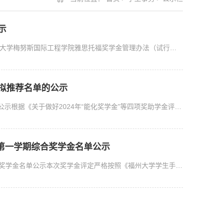
示
梅努斯学院2024年雅思托福奖学金评定情况公示根据《福州大学梅努斯国际工程学院雅思托福奖学金管理办法（试行）》及有关通知要求，我院2024年雅思托福奖学金的评定情况...
”拟推荐名单的公示
关于梅努斯国际工程学院2024年“能化奖学金”拟推荐名单的公示根据《关于做好2024年“能化奖学金”等四项奖助学金评选工作的通知》，经本人申请、学院审核、会议讨论产...
学年第一学期综合奖学金名单公示
福州大学梅努斯国际工程学院2023~2024学年第一学期综合奖学金名单公示本次奖学金评定严格按照《福州大学学生手册》相关规定执行。如对名单结果有所疑议，请在奖学金公布...