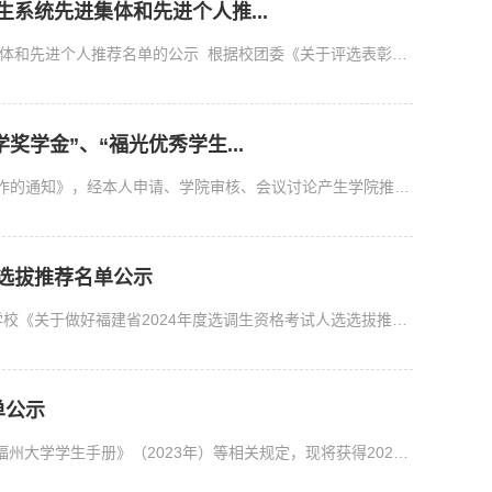
生系统先进集体和先进个人推...
关于梅努斯国际工程学院2023年度共青团和学生系统先进集体和先进个人推荐名单的公示 根据校团委《关于评选表彰2023-2024学年共青团和学生系统先进集体和先进个人的通知...
奖学金”、“福光优秀学生...
根据《关于做好2024年“能化奖学金”等四项奖助学金评选工作的通知》，经本人申请、学院审核、会议讨论产生学院推荐候选人名单，现予以公示：“施然创新励学奖学金”拟...
选选拔推荐名单公示
根据《福建省2024年度选调生选拔工作公告》文件精神及学校《关于做好福建省2024年度选调生资格考试人选选拔推荐工作的通知》，我院本着公开、公平、公正的原则认真组织...
单公示
2023-2024学年第一学期本科生单项奖学金名单公示根据《福州大学学生手册》（2023年）等相关规定，现将获得2023-2024学年第一学期本科生单项奖学金名单公示如下：精神文...