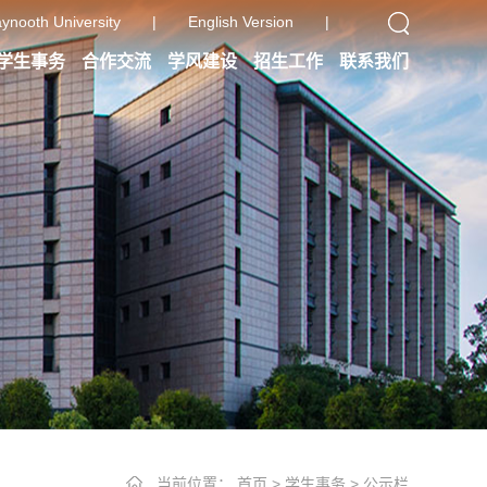
ynooth University
|
English Version
|
学生事务
合作交流
学风建设
招生工作
联系我们
当前位置：
首页
>
学生事务
>
公示栏