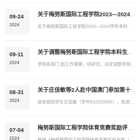
关于梅努斯国际工程学院2023—2024学年本科生国家奖学金拟推荐名单的公...
09-24
2024
关于梅努斯国际工程学院2023—2024学年本科生国家奖学金拟推荐名单的公示根据《关于做好2023—2024学年本科生国家奖学金、本科生国家励志奖学金、2024年研究生国家奖学...
关于调整梅努斯国际工程学院本科生奖学金评审小组的通知
09-11
2024
学院各部门:因工作需要，经研究，决定调整学院本科生奖学金评审小组，组成人员如下：组 长：林少骏副组长：游生辉成 员：刘晓英 刘歆一 周一帆 蒲冰倩 陈曦 林泳坤 王...
关于庄佳敏等2人赴中国澳门参加第十九届海峡两岸暨港澳地区大学生计算机...
08-31
2024
兹有我院学生庄佳敏（学号832203305）、陈思怡（学号832203212）于2024年7月赴中国澳门参加第十九届海峡两岸暨港澳地区大学生计算机创新作品赛总决赛，出访成果报告附后...
梅努斯国际工程学院体育竞赛奖励评定情况公示
07-04
2024
根据《梅努斯国际工程学院体育竞赛奖励方案（试行）》及有关通知要求，关于骆焯凡体育竞赛评定情况公示如下：获奖情况学号姓名评定等级“登瀛杯”全国大学生围棋邀请赛...