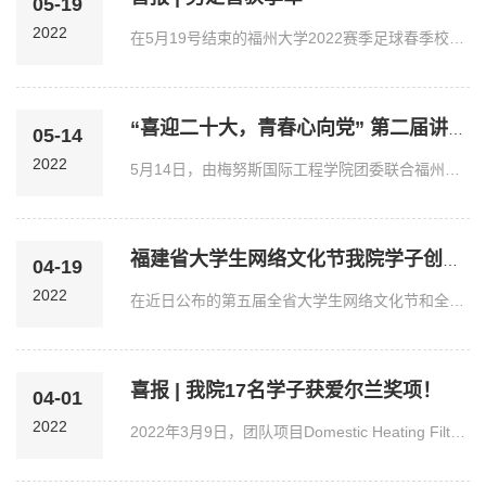
05-19
2022
在5月19号结束的福州大学2022赛季足球春季校联赛甲组季军赛中，我院足球队以6：2战胜了建筑学院足球队，夺得季军！再创我院历史性突破！厚积薄发，披荆斩棘。功不唐捐，...
“喜迎二十大，青春心向党” 第二届讲好中国故事英文演讲比赛顺利举行
05-14
2022
5月14日，由梅努斯国际工程学院团委联合福州大学石油化工学院团委联合举办的“喜迎二十大，青春心向党”英文演讲比赛决赛在福州大学明德厅成功举办。外国语学院王冰老师...
福建省大学生网络文化节我院学子创佳绩！
04-19
2022
在近日公布的第五届全省大学生网络文化节和全省高校网络教育优秀作品获奖名单中，我院学子凭借优秀作品《屿见》脱颖而出，获得三等奖。《屿见》三等奖作者：陈震烁 、林...
喜报 | 我院17名学子获爱尔兰奖项！
04-01
2022
2022年3月9日，团队项目Domestic Heating Filtration Control & Monitoring Software System颁奖典礼在校友楼111室举行，福州大学梅努斯国际工程学院游生辉副院长，爱尔...