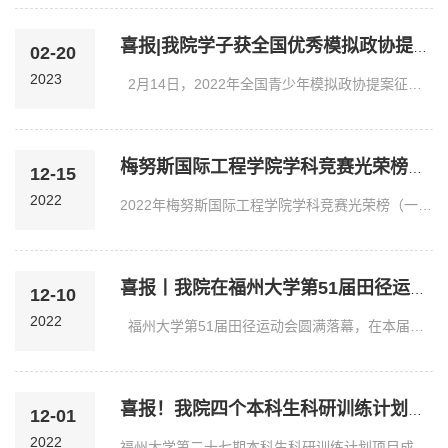
喜报|我院学子获全国优秀模拟政协提案！
02-20
2023
2月14日，2022年全国青少年模拟政协提案征集活动顺利落幕，我院学子共斩获了1项全国优秀模拟政协提案，同时也在2022年福建省模拟政协征集活动中获得了1项全省最佳提案...
梅努斯国际工程学院学科竞赛光荣榜（2022年1月—12月）
12-15
2022
2022年梅努斯国际工程学院学科竞赛光荣榜（一）国家级姓名年级专业获奖级别获奖名称获奖时间郜艺璇2019级电子信息工程F奖美国大学生数学建模竞赛2022.05张瑞敏2019级自...
喜报丨我院在福州大学第51届田径运动会中取得突破
12-10
2022
福州大学第51届田径运动会圆满落幕，在本届校运会上，我院师生共同拼搏，一路过关斩将，势如破竹，分别以182.5分和117.5分的好成绩斩获男学乙总分第一名和女学乙总分...
喜报！我院四个本科生科研训练计划项目顺利结题
12-01
2022
福州大学第二十七期本科生科研训练计划项目成功举办并顺利结题，其中，我院学子参与的四个科研训练计划项目顺利结题。《基于可穿戴设备的动作捕捉》团队成员：王彦翔，...